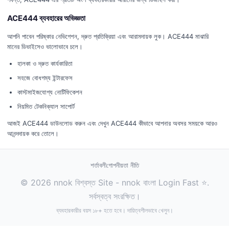
ACE444 ব্যবহারের অভিজ্ঞতা
আপনি পাবেন পরিষ্কার নেভিগেশন, দ্রুত প্রতিক্রিয়া এবং আরামদায়ক লুক। ACE444 মাঝারি
মানের ডিভাইসেও ভালোভাবে চলে।
হালকা ও দ্রুত কার্যকারিতা
সহজে বোধগম্য ইন্টারফেস
কাস্টমাইজযোগ্য নোটিফিকেশন
নিয়মিত টেকনিক্যাল সাপোর্ট
আজই ACE444 ডাউনলোড করুন এবং দেখুন ACE444 কীভাবে আপনার অবসর সময়কে আরও
আনন্দদায়ক করে তোলে।
শর্তাবলী
গোপনীয়তা নীতি
© 2026 nnok বিশ্বস্ত Site - nnok বাংলা Login Fast ⭐.
সর্বস্বত্ব সংরক্ষিত।
ব্যবহারকারীর বয়স ১৮+ হতে হবে। দায়িত্বশীলভাবে খেলুন।