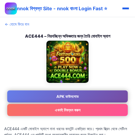
nnok বিশ্বস্ত Site - nnok বাংলা Login Fast ⭐
← হোমে ফিরে যান
ACE444 – নিরবচ্ছিন্ন অভিজ্ঞতার জন্য তৈরি মোবাইল অ্যাপ
APK ডাউনলোড
এখনই নিবন্ধন করুন
ACE444 একটি মোবাইল অ্যাপে নানা ধরনের কনটেন্ট একত্রিত করে। প্রথম স্ক্রিন থেকে সেটিংস
পর্যন্ত, ACE444 এর প্রতিটি অংশ ব্যবহারকারীর আরামের জন্য ডিজাইন করা।